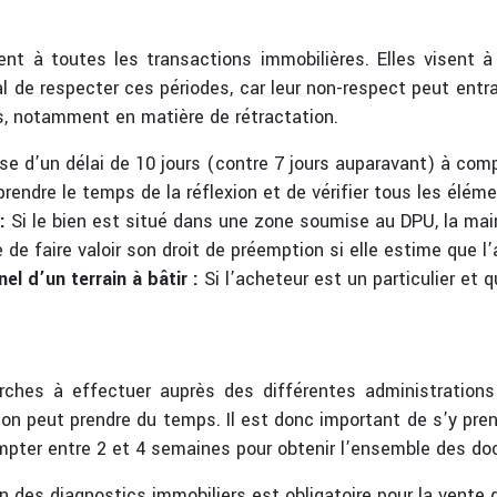
ent à toutes les transactions immobilières. Elles visent à
cial de respecter ces périodes, car leur non-respect peut entr
s, notamment en matière de rétractation.
se d’un délai de 10 jours (contre 7 jours auparavant) à com
prendre le temps de la réflexion et de vérifier tous les élém
 :
Si le bien est situé dans une zone soumise au DPU, la mai
e de faire valoir son droit de préemption si elle estime que l’
el d’un terrain à bâtir :
Si l’acheteur est un particulier et q
ches à effectuer auprès des différentes administrations
tion peut prendre du temps. Il est donc important de s’y pr
compter entre 2 et 4 semaines pour obtenir l’ensemble des d
on des diagnostics immobiliers est obligatoire pour la vente 